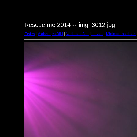
Rescue me 2014 -- img_3012.jpg
Erstes
|
Vorheriges Bild
|
Nächstes Bild
|
Letztes
|
Miniaturansichten