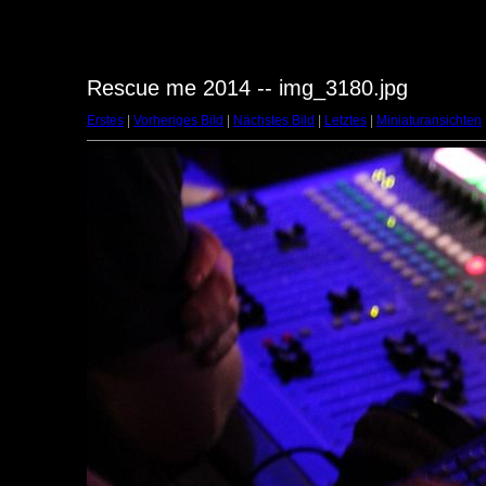
Rescue me 2014 -- img_3180.jpg
Erstes
|
Vorheriges Bild
|
Nächstes Bild
|
Letztes
|
Miniaturansichten