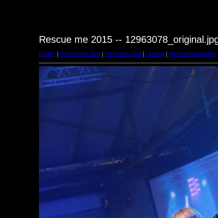
Rescue me 2015 -- 12963078_original.jp
Erstes
|
Vorheriges Bild
|
Nächstes Bild
|
Letztes
|
Miniaturansichten