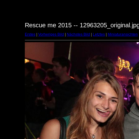
Rescue me 2015 -- 12963205_original.jp
Erstes
|
Vorheriges Bild
|
Nächstes Bild
|
Letztes
|
Miniaturansichten