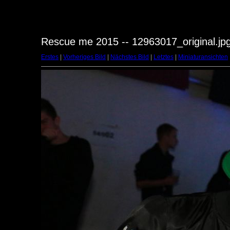
Rescue me 2015 -- 12963017_original.jp
Erstes
|
Vorheriges Bild
|
Nächstes Bild
|
Letztes
|
Miniaturansichten