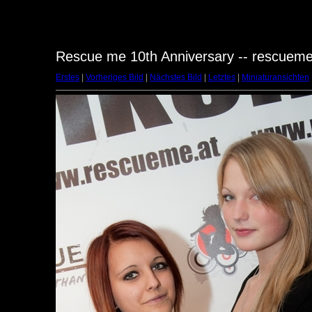
Rescue me 10th Anniversary -- rescuem
Erstes
|
Vorheriges Bild
|
Nächstes Bild
|
Letztes
|
Miniaturansichten