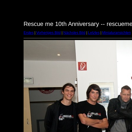
Rescue me 10th Anniversary -- rescuem
Erstes
|
Vorheriges Bild
|
Nächstes Bild
|
Letztes
|
Miniaturansichten