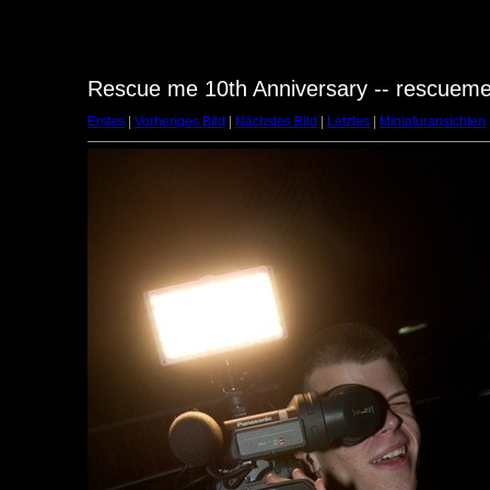
Rescue me 10th Anniversary -- rescuem
Erstes
|
Vorheriges Bild
|
Nächstes Bild
|
Letztes
|
Miniaturansichten