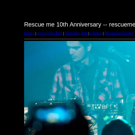
Rescue me 10th Anniversary -- rescuem
Erstes
|
Vorheriges Bild
|
Nächstes Bild
|
Letztes
|
Miniaturansichten