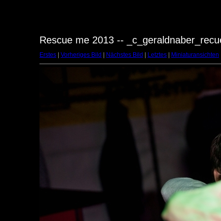
Rescue me 2013 -- _c_geraldnaber_rec
Erstes
|
Vorheriges Bild
|
Nächstes Bild
|
Letztes
|
Miniaturansichten