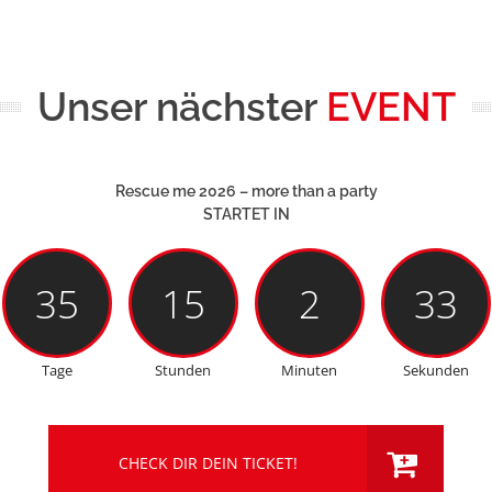
Unser nächster
EVENT
Rescue me 2026 – more than a party
STARTET IN
35
15
2
31
Tage
Stunden
Minuten
Sekunden
CHECK DIR DEIN TICKET!