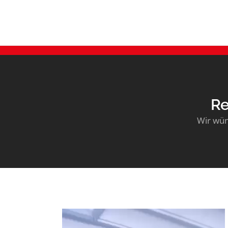
Re
Wir wün